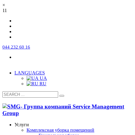
×
11
044 232 60 16
Про компанію
Команда
Робота в компанії
FAQ
Сертифікати та ліцензії
Контакти
LANGUAGES
UA
RU
Услуги
Комплексная уборка помещений