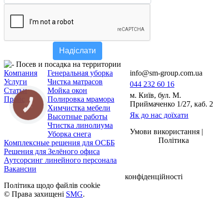
Надіслати
Компания
Генеральная уборка
info@sm-group.com.ua
Услуги
Чистка матрасов
044 232 60 16
Статьи
Мойка окон
м. Київ, бул. М.
Прайс
Полировка мрамора
Приймаченко 1/27, каб. 2
КНОПКА
Химчистка мебели
ЗВ'ЯЗКУ
Як до нас доїхати
Высотные работы
Чтистка линолиума
Умови використання |
Уборка снега
Політика
Комплексные решения для ОСББ
Решения для Зелёного офиса
Аутсорсинг линейного персонала
Вакансии
конфіденційності
Політика щодо файлів cookie
© Права захищені
SMG
.