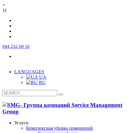
×
11
044 232 60 16
Про компанію
Команда
Робота в компанії
FAQ
Сертифікати та ліцензії
Контакти
LANGUAGES
UA
RU
Услуги
Комплексная уборка помещений