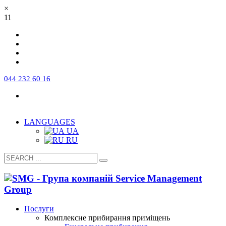
×
11
044 232 60 16
Про компанію
Команда
Робота в компанії
FAQ
Сертифікати та ліцензії
Контакти
LANGUAGES
UA
RU
Послуги
Комплексне прибирання приміщень