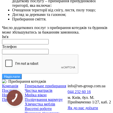
додаткову послугу – прибирання прибудинкової
території, яка включає:
Очищення території від снігу, листя, пилу тощо;
Догляд за деревами та газоном;
Прибирання сміття.
Число додаткових послуг з прибирання котеджів та будинків
може збільшуватись за бажанням замовника.
Ім'я
Телефон
Надіслати
Компанія
Генеральне прибирання
info@sm-group.com.ua
Послуги
Чистка матрасів
044 232 60 16
Новини
Мийка вікон
м. Київ, бул. М.
Прайс
Полірування мармуру
Приймаченко 1/27, каб. 2
Хімчистка меблів
Як до нас доїхати
Висотні роботи