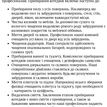
професіоналам. Прибирання котеджів включає наступні дії:
Прибирання пилу з усіх поверхонь. Насамперед ми
видаляємо пил та забруднення з поверхонь, стелі, стін,
дверей, вікон, включаючи важкодоступні місця.
Чистка килимів та меблів. За допомогою сухого та
вологого чищення видаляємо різного роду забруднення з
килимових покриттів та меблевої оббивки.
Миття дверей та вікон. Професіонали нашої компанії
очищають усі вікна та двері від усіх забруднень.
Чищення радіаторів. Наші спеціалісти здійснюють
чищення опалювальних батарей, водопровідних та
газових труб.
Прибирання ванної та туалету. Комплексне прибирання
котеджів охоплює і очищення, і дезінфекцію санвузлів.
Очищення дзеркальних та скляних поверхонь. Наші
співробітники дбайливо ставляться до скляних
поверхонь і акуратно знімають будь-які розлучення та
забруднення зі скляних виробів.
Миття плінтусів та підлог. Наприкінці всього збирання
фахівці очищають плінтуса та підлогу, при необхідності
– натирають та шліфують.
Видалення сміття. Заключним етапом прибирання
котеджів є вивіз сміття з приміщення, а також за
бажанням замовника часто наші професіонали надають