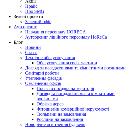
Акції
Прайс
Про SMG
Зелені проекти
Зелений офіс
Аутсорсинг
Навчання персоналу HORECA
Аутсорсинг лінійного персоналу HoReCa
Блог
Новини
Статті
Технічне обслуговування
Обслуговування госп. частини
Догляд за насадженнями та кімнатними рослинами
Санітарні роботи
Утеплення фасадів
Озеленення офісів
Посів та посадка на території
Догляд за насадженнями та кімнатними
рослинами
Обрізка дерев
Фітодизайн комерційної нерухомості
Тюльпани на замовлення
Рослини на замовлення
Новорічне освітлення будівель