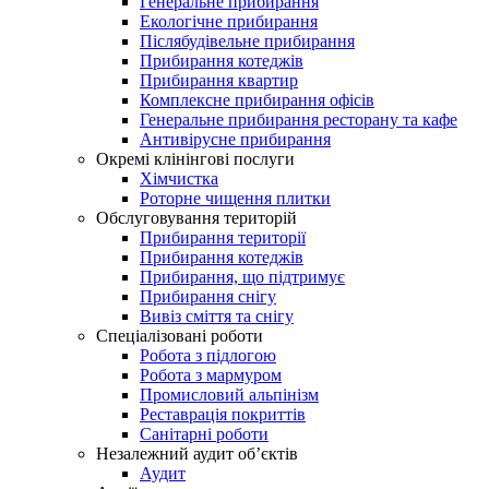
Генеральне прибирання
Екологічне прибирання
Післябудівельне прибирання
Прибирання котеджів
Прибирання квартир
Комплексне прибирання офісів
Генеральне прибирання ресторану та кафе
Антивірусне прибирання
Окремі клінінгові послуги
Хімчистка
Роторне чищення плитки
Обслуговування територій
Прибирання території
Прибирання котеджів
Прибирання, що підтримує
Прибирання снігу
Вивіз сміття та снігу
Спеціалізовані роботи
Робота з підлогою
Робота з мармуром
Промисловий альпінізм
Реставрація покриттів
Санітарні роботи
Незалежний аудит об’єктів
Аудит