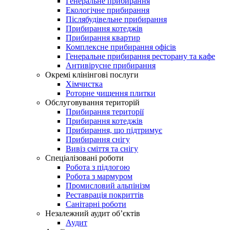
Генеральне прибирання
Екологічне прибирання
Післябудівельне прибирання
Прибирання котеджів
Прибирання квартир
Комплексне прибирання офісів
Генеральне прибирання ресторану та кафе
Антивірусне прибирання
Окремі клінінгові послуги
Хімчистка
Роторне чищення плитки
Обслуговування територій
Прибирання території
Прибирання котеджів
Прибирання, що підтримує
Прибирання снігу
Вивіз сміття та снігу
Спеціалізовані роботи
Робота з підлогою
Робота з мармуром
Промисловий альпінізм
Реставрація покриттів
Санітарні роботи
Незалежний аудит об’єктів
Аудит