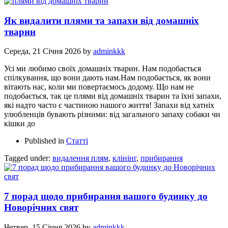
Як видалити плями та запахи від домашніх
тварин
Середа, 21 Січня 2026
by
adminkkk
Усі ми любимо своїх домашніх тварин. Нам подобається
спілкування, що вони дають нам.Нам подобається, як вони
вітають нас, коли ми повертаємось додому. Що нам не
подобається, так це плями від домашніх тварин та їхні запахи,
які надто часто є частиною нашого життя! Запахи від хатніх
улюбленців бувають різними: від загального запаху собаки чи
кішки до
Published in
Статті
Tagged under:
видалення плям
,
клінінг
,
прибирання
7 порад щодо прибирання вашого будинку до
Новорічних свят
Четвер, 15 Січня 2026
by
adminkkk