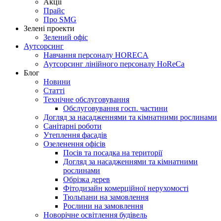
Акції
Прайс
Про SMG
Зелені проекти
Зелений офіс
Аутсорсинг
Навчання персоналу HORECA
Аутсорсинг лінійного персоналу HoReCa
Блог
Новини
Статті
Технічне обслуговування
Обслуговування госп. частини
Догляд за насадженнями та кімнатними рослинами
Санітарні роботи
Утеплення фасадів
Озеленення офісів
Посів та посадка на території
Догляд за насадженнями та кімнатними
рослинами
Обрізка дерев
Фітодизайн комерційної нерухомості
Тюльпани на замовлення
Рослини на замовлення
Новорічне освітлення будівель