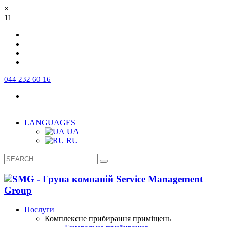
×
11
044 232 60 16
Про компанію
Команда
Робота в компанії
FAQ
Сертифікати та ліцензії
Контакти
LANGUAGES
UA
RU
Послуги
Комплексне прибирання приміщень