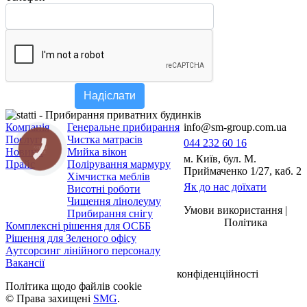
Надіслати
Компанія
Генеральне прибирання
info@sm-group.com.ua
Послуги
Чистка матрасів
044 232 60 16
КНОПКА
Новини
Мийка вікон
ЗВ'ЯЗКУ
м. Київ, бул. М.
Прайс
Полірування мармуру
Приймаченко 1/27, каб. 2
Хімчистка меблів
Як до нас доїхати
Висотні роботи
Чищення лінолеуму
Умови використання |
Прибирання снігу
Політика
Комплексні рішення для ОСББ
Рішення для Зеленого офісу
Аутсорсинг лінійного персоналу
Вакансії
конфіденційності
Політика щодо файлів cookie
© Права захищені
SMG
.