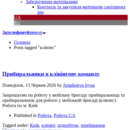
Забезпечення матеріалами
Контроль та закупівля матеріалів санітарних
зон
UA
RU
Зателефонуйте
мені
Головна
Posts tagged "клінінг"
Прибиральники в клінінгову команду
Понеділок, 15 Червня 2026
by
Amplieieva Iryna
Запрошуємо на роботу у мобільну бригаду прибиральниць та
прибиральників для роботи у мобільній бригаді (клінінг)
Робота по м. Київ
Published in
Робота
,
Робота UA
Tagged under:
Київ
,
клінінг
,
підробіток
,
прибирання